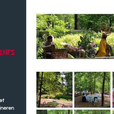
et
dineren