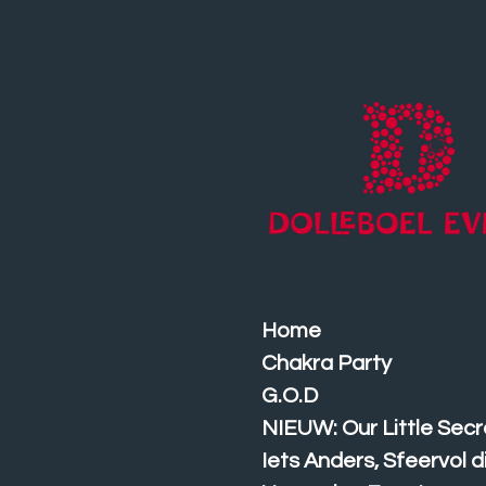
Ga
direct
naar
de
hoofdinhoud
Home
Chakra Party
G.O.D
NIEUW: Our Little Secr
Iets Anders, Sfeervol 